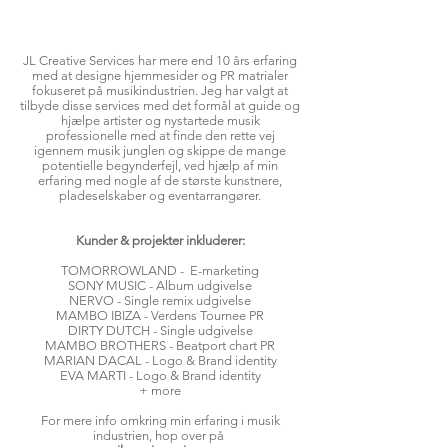
JL Creative Services har mere end 10 års erfaring
med at designe hjemmesider og PR matrialer
fokuseret på musikindustrien. Jeg har valgt at
tilbyde disse services med det formål at guide og
hjælpe artister og nystartede musik
professionelle med at finde den rette vej
igennem musik junglen og skippe de mange
potentielle begynderfejl, ved hjælp af min
erfaring med nogle af de største kunstnere,
pladeselskaber og eventarrangører.
Kunder & projekter inkluderer:
TOMORROWLAND - E-marketing
SONY MUSIC - Album udgivelse
NERVO - Single remix udgivelse
MAMBO IBIZA - Verdens Tournee PR
DIRTY DUTCH - Single udgivelse
MAMBO BROTHERS - Beatport chart PR
MARIAN DACAL - Logo & Brand identity
EVA MARTI - Logo & Brand identity
+ more
For mere info omkring min erfaring i musik
industrien, hop over på